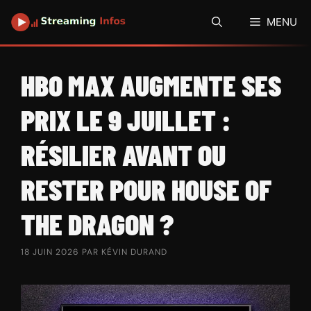
Aller
MENU
au
contenu
HBO MAX AUGMENTE SES
PRIX LE 9 JUILLET :
RÉSILIER AVANT OU
RESTER POUR HOUSE OF
THE DRAGON ?
18 JUIN 2026
PAR
KÉVIN DURAND