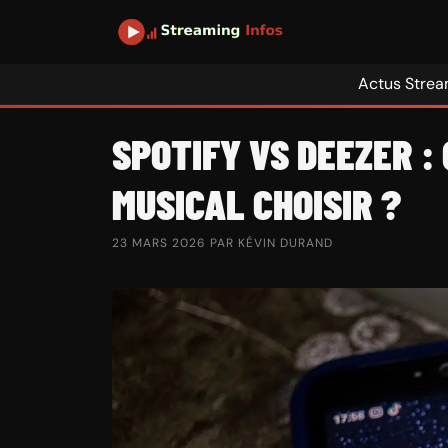
Aller
au
contenu
Actus Strea
SPOTIFY VS DEEZER :
MUSICAL CHOISIR ?
23 MARS 2026
PAR
KÉVIN DURAND